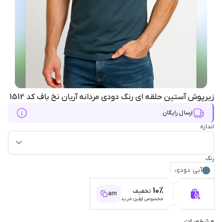
زیرپوش آستین حلقه ای رنگ دودی مردانه آریان نخ باف کد 1512
ارسال رایگان
اندازه
رنگ
آبی دودی
10%
تخفیف
arn
مخصوص اولین خرید
مشخصات