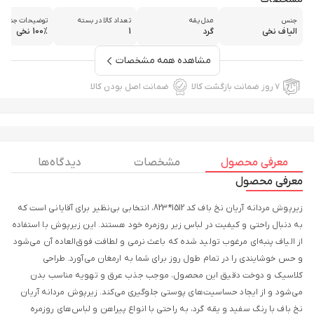
جنس
مدل یقه
تعداد کالا در بسته
توضیحات جنس
الیاف نخی
گرد
1
100% نخی
مشاهده همه مشخصات
۷ روز ضمانت بازگشت کالا
ضمانت اصل بودن کالا
معرفی محصول
مشخصات
دیدگاه ها
معرفی محصول
زیرپوش مردانه آریان نخ باف کد 1512*823، انتخابی بی‌نظیر برای آقایانی است که
به دنبال راحتی و کیفیت در لباس زیر روزمره خود هستند. این زیرپوش با استفاده
از الیاف پنبه‌ای مرغوب تولید شده که باعث نرمی و لطافت فوق‌العاده آن می‌شود
و حس خوشایندی را در تمام طول روز برای شما به ارمغان می‌آورد. طراحی
کلاسیک و دوخت دقیق این محصول، موجب جذب عرق و تهویه مناسب بدن
می‌شود و از ایجاد حساسیت‌های پوستی جلوگیری می‌کند. زیرپوش مردانه آریان
نخ باف با رنگ سفید و یقه گرد، به راحتی با انواع پیراهن و لباس‌های روزمره