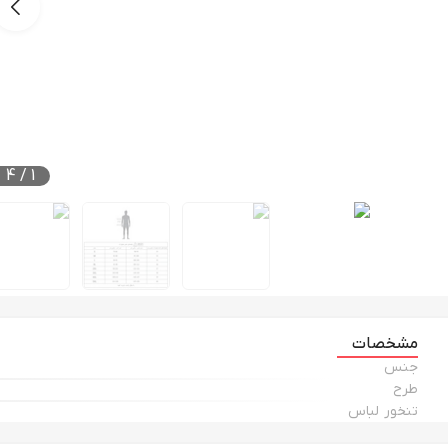
4
/
1
مشخصات
جنس
طرح
تنخور لباس