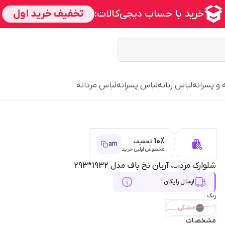
 و پسرانه
لباس زنانه
لباس پسرانه
لباس مردانه
10%
تخفیف
arn
مخصوص اولین خرید
شلوارک مردانه آریان نخ باف مدل 1932*293
ارسال رایگان
رنگ
مشکی
مشخصات