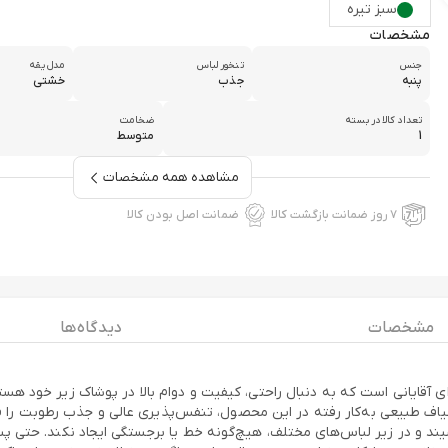
سبز تیره
مشخصات
جنس
تنخور لباس
مدل یقه
پنبه
جذب
خشتی
تعداد کالا در بسته
ضخامت
1
متوسط
مشاهده همه مشخصات
۷ روز ضمانت بازگشت کالا
ضمانت اصل بودن کالا
مشخصات
دیدگاه ها
 نخ باف مدل Z1175*165، انتخابی بی‌نظیر برای آقایانی است که به دنبال راحتی، کیفیت و دوام بالا 
لیاف طبیعی به‌کار رفته در این محصول، تنفس‌پذیری عالی و جذب رطوبت را ف
 و در زیر لباس‌های مختلف، هیچ‌گونه خط یا برجستگی ایجاد نکند. حتی پس