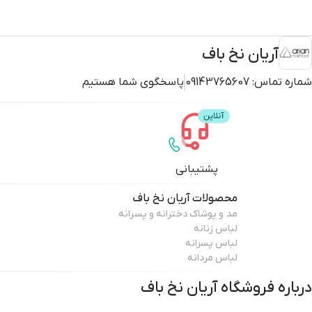
آریان نخ باف
شماره تماس:
09143765607
پاسخگوی شما هستیم
پشتیبانی
محصولات
آریان نخ باف
مد و پوشاک دخترانه و پسرانه
لباس زنانه
لباس پسرانه
لباس مردانه
درباره فروشگاه
آریان نخ باف