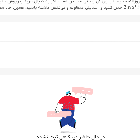
ه آریان نخ باف مدل Z1175*165، مناسب استفاده روزانه، محیط کار، ورزش و حتی مجالس است. اگر به
در حال حاضر دیدگاهی ثبت نشده!