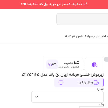
10%
تخفیف مخصوص خرید اول
کد تخفیف:
arn
نه
لباس پسرانه
لباس مردانه
10%
تخفیف
arn
مخصوص اولین خرید
زیرپوش خشتی مردانه آریان نخ باف مدل Z1175*165
ارسال رایگان
اندازه
رنگ