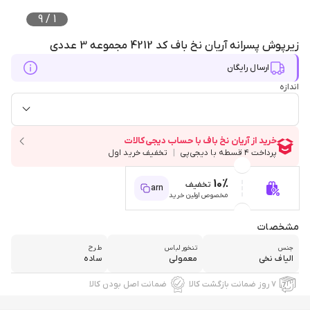
9
/
1
زیرپوش پسرانه آریان نخ باف کد 4212 مجموعه 3 عددی
ارسال رایگان
اندازه
10%
تخفیف
arn
مخصوص اولین خرید
مشخصات
جنس
تنخور لباس
طرح
الیاف نخی
معمولی
ساده
۷ روز ضمانت بازگشت کالا
ضمانت اصل بودن کالا