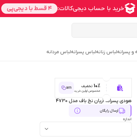
 و پسرانه
لباس زنانه
لباس پسرانه
لباس مردانه
10%
تخفیف
arn
مخصوص اولین خرید
هودی پسرانه آریان نخ باف مدل 4730
ارسال رایگان
اندازه