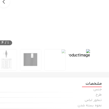
4
/
1
مشخصات
جنس
طرح
تنخور لباس
نحوه بسته شدن