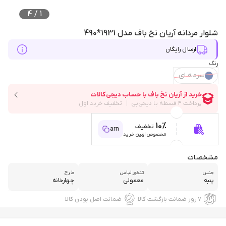
4
/
1
شلوار مردانه آریان نخ باف مدل 1931*490
ارسال رایگان
رنگ
سرمه ای
10%
تخفیف
arn
مخصوص اولین خرید
مشخصات
جنس
تنخور لباس
طرح
پنبه
معمولی
چهارخانه
۷ روز ضمانت بازگشت کالا
ضمانت اصل بودن کالا