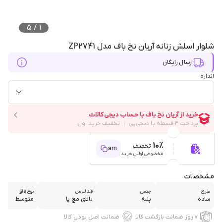
5
/
1
شلوار اسلش زنانه آریان نخ باف مدل ZP2741
ارسال رایگان
اندازه
10%
تخفیف
arn
مخصوص اولین خرید
مشخصات
طرح
جنس
قد لباس
نوع فاق
ساده
پنبه
بالای مچ پا
متوسط
۷ روز ضمانت بازگشت کالا
ضمانت اصل بودن کالا