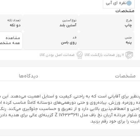
نقره ای آبی
مشخصات
طرح
نوع آستین
تعداد تکه
چاپ
آستین بلند
دو تکه
جنس
قد
مشاهده
پنبه
روی باسن
همه مشخص
۷ روز ضمانت بازگشت کالا
ضمانت اصل بودن کالا
مشخصات
دیدگاه ها
وار مردانه آریان نخ باف مدل Z 17633*691 انتخابی بی‌نظیر برای آقایانی است که به راحتی، کیفیت و اس
 روزمره، ورزش، پیاده‌روی و حتی دورهمی‌های دوستانه کاملاً مناسب کرده
حتی و انعطاف‌پذیری بالایی دارد و از تعریق و حساسیت جلوگیری می‌کند. رن
می‌شود و همیشه ظاهر شما را آراسته و زیبا نگه می‌دارد. ست تی 
یت را برای خود رقم بزنید.