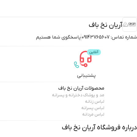
آریان نخ باف
شماره تماس:
09143765607
پاسخگوی شما هستیم
پشتیبانی
محصولات
آریان نخ باف
مد و پوشاک دخترانه و پسرانه
لباس زنانه
لباس پسرانه
لباس مردانه
درباره فروشگاه
آریان نخ باف