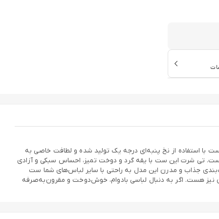
ات
تایل اهمیت می‌دهند. این ست با استفاده از نخ پنبه‌ای درجه یک تولید شده و لطافت خاصی به
 است. تی شرت این ست با یقه گرد و دوخت تمیز، احساس سبکی و آزادی
گ‌بندی جذاب و مدرن این مدل به راحتی با سایر لباس‌های شما ست
شرت و شلوار مردانه آریان نخ باف مدل Z 17633*691 گزینه‌ای عالی برای هدیه دادن نیز هست. اگر به دنبال لباسی بادوام، خوش‌دوخت و مقرون‌به‌صرفه