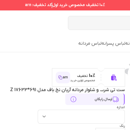
10%
تخفیف مخصوص خرید اول
کد تخفیف:
arn
نه
لباس پسرانه
لباس مردانه
10%
تخفیف
arn
مخصوص اولین خرید
ست تی شرت و شلوار مردانه آریان نخ باف مدل Z 17633*691
ارسال رایگان
اندازه
رنگ