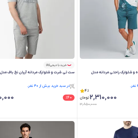
خرید با دیجی‌کالا
و شلوارک راحتی مردانه مدل
ست تی شرت و شلوارک مردانه آریان نخ باف مدل 17631*919
فقط ۲ عدد در انبار موجود است.
در سبد خرید بیش از ۴۰ نفر.
4.1
فقط ۲ عدد در انبار موجود است.
0,000
2,310,000
تومان
40
%
3,850,000