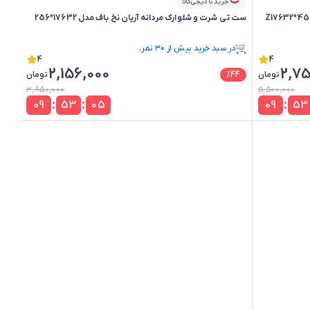
خرید با دیجی‌کالا
ست تی شرت و شلوارک مردانه آریان نخ باف مدل 17632*256
فقط ۱ عدد در انبار موجود است.
در سبد خرید بیش از ۳۰ نفر.
4
فقط ۱ عدد در انبار موجود است.
4
2,156,000
2,75
تومان
44
%
تومان
3,850,000
5,500,000
:
:
:
09
53
04
09
53