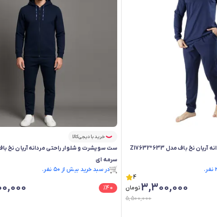
خرید با دیجی‌کالا
ن نخ باف مدل Z17632*633
سرمه ای
فقط ۱ عدد در انبار موجود است.
در سبد خرید بیش از ۵۰ نفر.
4
فقط ۱ عدد در انبار موجود است.
0,000
3,300,000
تومان
40
%
5,500,000