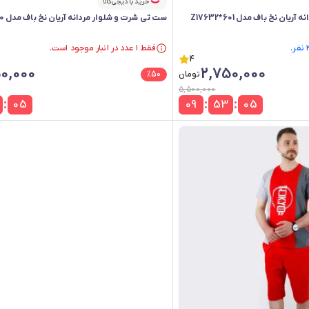
خرید با دیجی‌کالا
ن نخ باف مدل Z17632*601
ست تی شرت و شلوار مردانه آریان نخ باف مدل Z17632*450
فقط ۱ عدد در انبار موجود است.
4
فقط ۱ عدد در انبار موجود است.
0,000
2,750,000
تومان
50
%
5,500,000
:
:
:
04
09
53
04