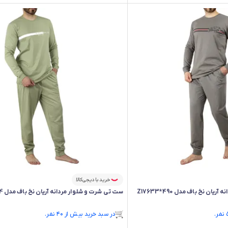
خرید با دیجی‌کالا
ن نخ باف مدل Z17633*490
ست تی شرت و شلوار مردانه آریان نخ باف مدل Z 17633*544
فقط ۲ عدد در انبار موجود است.
در سبد خرید بیش از ۴۰ نفر.
فقط ۲ عدد در انبار موجود است.