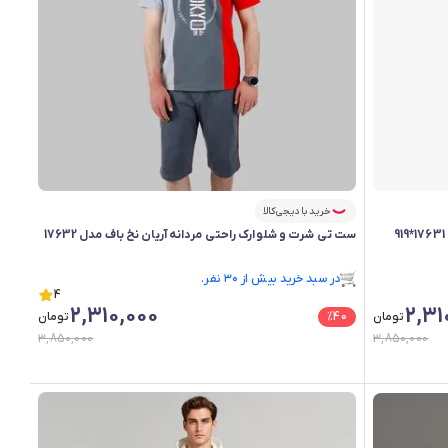
خرید با دیجی‌کالا
ست تی شرت و شلوارک راحتی مردانه آریان نخ باف مدل 17632
فقط ۲ عدد در انبار موجود است.
در سبد خرید بیش از ۳۰ نفر.
فقط ۲ عدد در انبار موجود است.
4
2,310,000
2,31
تومان
40
%
تومان
3,850,000
3,850,000