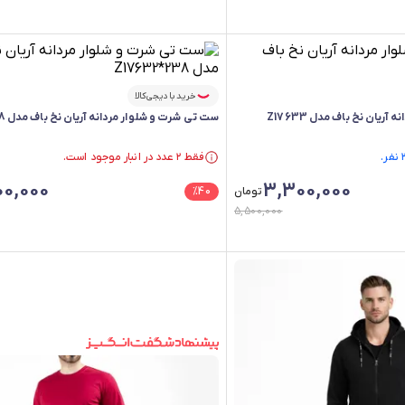
خرید با دیجی‌کالا
یان نخ باف مدل Z17633
ست تی شرت و شلوار مردانه آریان نخ باف مدل Z17632*238
فقط ۲ عدد در انبار موجود است.
فقط ۲ عدد در انبار موجود است.
0,000
3,300,000
تومان
40
%
5,500,000