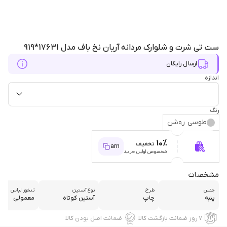
ست تی شرت و شلوارک مردانه آریان نخ باف مدل 17631*919
ارسال رایگان
اندازه
رنگ
طوسی روشن
10%
تخفیف
arn
مخصوص اولین خرید
مشخصات
جنس
طرح
نوع آستین
تنخور لباس
پنبه
چاپ
آستین کوتاه
معمولی
۷ روز ضمانت بازگشت کالا
ضمانت اصل بودن کالا