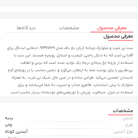
معرفی محصول
مشخصات
دیدگاه ها
معرفی محصول
ست تی شرت و شلوارک مردانه آریان نخ باف مدل 17631*919، انتخابی ایده‌آل برای
آقایانی است که به دنبال راحتی، کیفیت و استایل روزمره هستند. این ست با
استفاده از پارچه نخ پنبه‌ای درجه یک تولید شده است که نرمی و لطافت
بی‌نظیری را برای پوست شما به ارمغان می‌آورد و تنفس مناسب را در روزهای گرم
تابستان تضمین می‌کند. طراحی ساده و در عین حال شیک تی شرت، به همراه
شلوارک با برش استاندارد، ظاهری جذاب و اسپرت به شما می‌بخشد و برای
استفاده در منزل، مسافرت، ورزش یا دورهمی‌های دوستانه بسیار مناسب است.
ست تی شرت و شلوارک مردانه آریان نخ باف مدل 17631*919 با دوخت محکم و
کیفیت عالی، عمر طولانی محصول را تضمین می‌کند و پس از شستشو رنگ و فرم
مشخصات
خود را حفظ می‌نماید. سایزبندی متنوع این ست باعث می‌شود تا بتوانید به راحتی
جنس
پنبه
گزینه مناسب خود را انتخاب کنید. اگر به دنبال یک ست راحت، باکیفیت و
طرح
چاپ
مقرون‌به‌صرفه هستید، این محصول انتخابی مطمئن برای شماست. همین حالا
نوع آستین
آستین کوتاه
سفارش دهید و استایل و راحتی را هم‌زمان تجربه کنید!