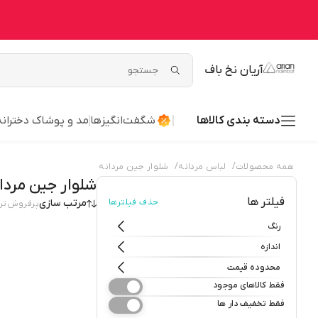
آریان نخ باف
دسته بندی کالاها
شگفت‌انگیزها
مد و پوشاک دخترانه
/
/
همه محصولات
لباس مردانه
شلوار جین مردانه
شلوار جین مردا
فیلتر ها
حذف فیلترها
مرتب سازی
پرفروش‌تر
رنگ
اندازه
محدوده قیمت
فقط کالاهای موجود
فقط تخفیف دار ها