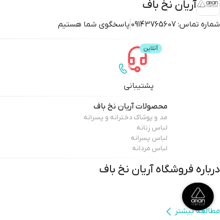
آریان نخ باف
شماره تماس:
09143765607
پاسخگوی شما هستیم
پشتیبانی
محصولات
آریان نخ باف
مد و پوشاک دخترانه و پسرانه
لباس زنانه
لباس پسرانه
لباس مردانه
درباره فروشگاه
آریان نخ باف
مطالعه بیشتر