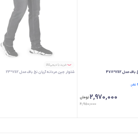
خرید با دیجی‌کالا
مدل 7112*478
شلوار جین مردانه آریان نخ باف مدل 7112*23
2,970,000
تومان
4,950,000