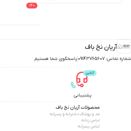
%
40
آریان نخ باف
شماره تماس:
09143765607
پاسخگوی شما هستیم
پشتیبانی
محصولات
آریان نخ باف
مد و پوشاک دخترانه و پسرانه
لباس زنانه
لباس پسرانه