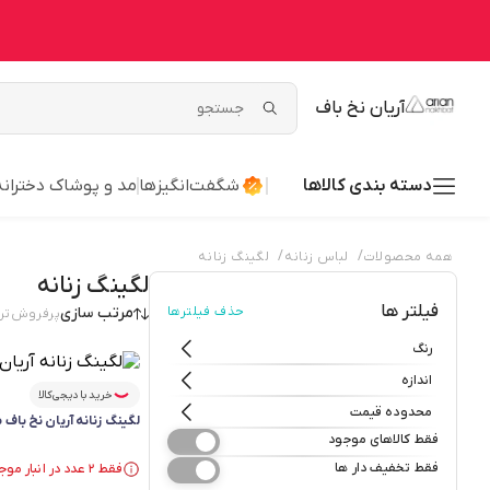
آریان نخ باف
دسته بندی کالاها
شگفت‌انگیزها
مد و پوشاک دخترانه
/
/
همه محصولات
لباس زنانه
لگینگ زنانه
لگینگ زنانه
فیلتر ها
حذف فیلترها
مرتب سازی
پرفروش‌تر
رنگ
اندازه
خرید با دیجی‌کالا
محدوده قیمت
لگینگ زنانه آریان نخ باف مدل
فقط کالاهای موجود
فقط تخفیف دار ها
فقط ۲ عدد در انبار موجود است.
فقط ۲ عدد در انبار موجود است.