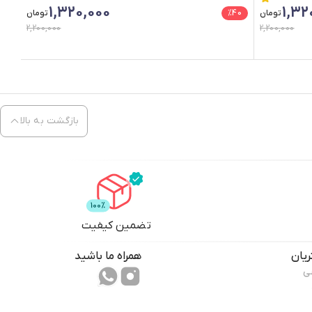
1,320,000
1,32
تومان
40
%
تومان
2,200,000
2,200,000
بازگشت به بالا
تضمین کیفیت
یان
همراه ما باشید
ی