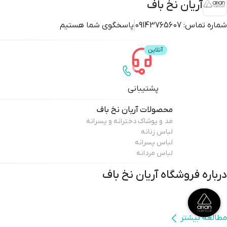
آریان نخ باف
شماره تماس:
09143765607
پاسخگوی شما هستیم
پشتیبانی
محصولات
آریان نخ باف
مد و پوشاک دخترانه و پسرانه
لباس زنانه
لباس پسرانه
لباس مردانه
درباره فروشگاه
آریان نخ باف
مطالعه بیشتر