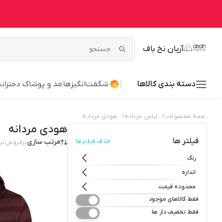
آریان نخ باف
دسته بندی کالاها
شگفت‌انگیزها
مد و پوشاک دخترانه
/
/
همه محصولات
لباس مردانه
هودی مردانه
هودی مردانه
فیلتر ها
حذف فیلترها
مرتب سازی
پرفروش‌تر
رنگ
اندازه
محدوده قیمت
فقط کالاهای موجود
فقط تخفیف دار ها