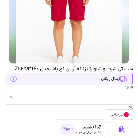
ست تی شرت و شلوارک زنانه آریان نخ باف مدل Z2659*140
ارسال رایگان
اندازه
رنگ
سرخابی
10%
تخفیف
arn
مخصوص اولین خرید