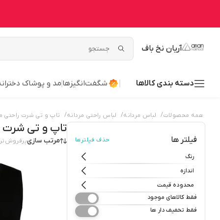
آریان نخ باف
دسته بندی کالاها
شگفت‌انگیزها
مد و پوشاک دخترانه
/
/
/
همه محصولات
لباس مردانه
لباس راحتی مردانه
تاپ و تی شرت راحتی مر
تاپ و تی شرت ر
فیلتر ها
حذف فیلترها
مرتب سازی
پرفروش‌تر
رنگ
اندازه
محدوده قیمت
فقط کالاهای موجود
فقط تخفیف دار ها