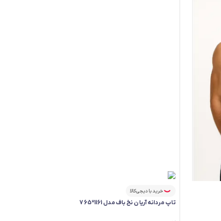
خرید با دیجی‌کالا
تاپ مردانه آریان نخ باف مدل 1161*765
فقط ۳ عدد در انبار موجود است.