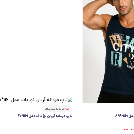
خرید با دیجی‌کالا
1*899
تاپ مردانه آریان نخ باف مدل 1161*97