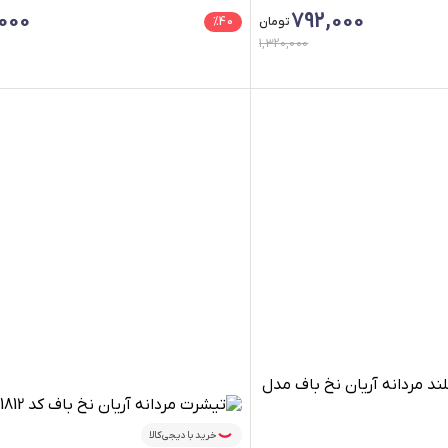
000
792,000
تومان
40
%
1,320,000
خرید با دیجی‌کالا