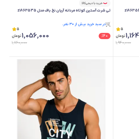
خرید با دیجی‌کالا
تی شرت آستین کوتاه مردانه آریان نخ باف مدل z1861*535
فقط ۱ عدد در انبار موجود است.
در سبد خرید بیش از ۳۰ نفر.
5
فقط ۱ عدد در انبار موجود است.
5
1,056,000
1,16
تومان
40
%
تومان
1,760,000
1,940,000