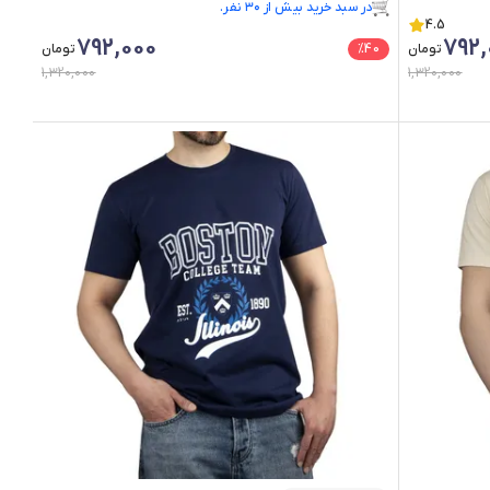
در سبد خرید بیش از ۳۰ نفر.
4.5
فقط ۳ عدد در انبار موجود است.
792,000
792,
تومان
40
%
تومان
1,320,000
1,320,000