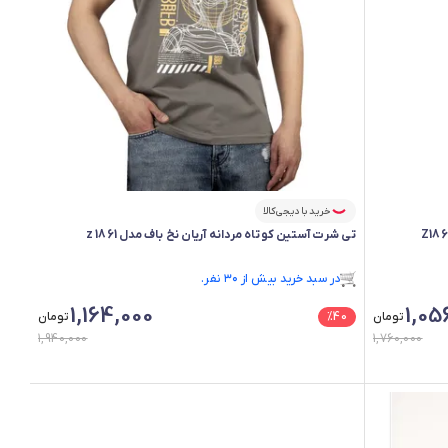
خرید با دیجی‌کالا
تی شرت آستین کوتاه مردانه آریان نخ باف مدل z 1861
فقط ۳ عدد در انبار موجود است.
در سبد خرید بیش از ۳۰ نفر.
فقط ۳ عدد در انبار موجود است.
1,164,000
1,05
تومان
40
%
تومان
1,940,000
1,760,000