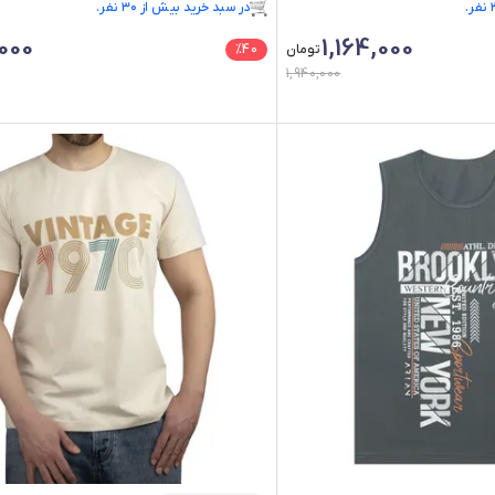
در سبد خرید بیش از ۳۰ نفر.
فقط ۲ عدد در انبار موجود است.
000
1,164,000
تومان
40
%
1,940,000