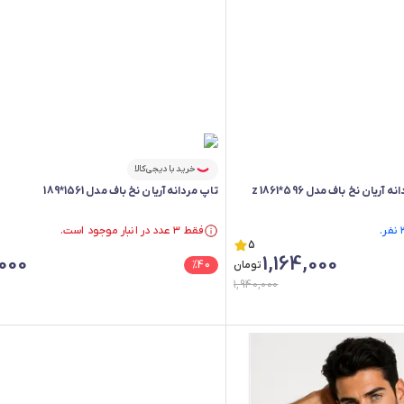
خرید با دیجی‌کالا
ان نخ باف مدل z 1861*596
تاپ مردانه آریان نخ باف مدل 1561*189
فقط ۳ عدد در انبار موجود است.
5
فقط ۳ عدد در انبار موجود است.
000
1,164,000
تومان
40
%
1,940,000