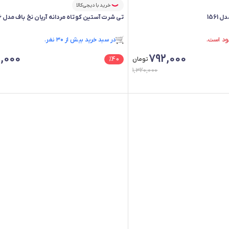
خرید با دیجی‌کالا
1561
تی شرت آستین کوتاه مردانه آریان نخ باف مدل z1861*56
فقط ۳ عدد در انبار موجود است.
در سبد خرید بیش از ۳۰ نفر.
فقط ۳ عدد در انبار موجود است.
4,000
792,000
تومان
40
%
1,320,000