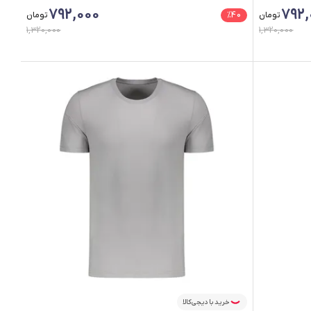
فقط ۲ عدد در انبار موجود است.
792,000
792,
تومان
40
%
تومان
1,320,000
1,320,000
خرید با دیجی‌کالا