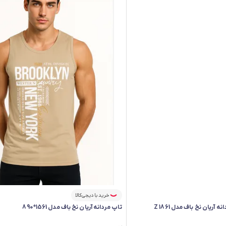
خرید با دیجی‌کالا
ریان نخ باف مدل Z 1861
تاپ مردانه آریان نخ باف مدل 1561*890
فقط ۲ عدد در انبار موجود است.