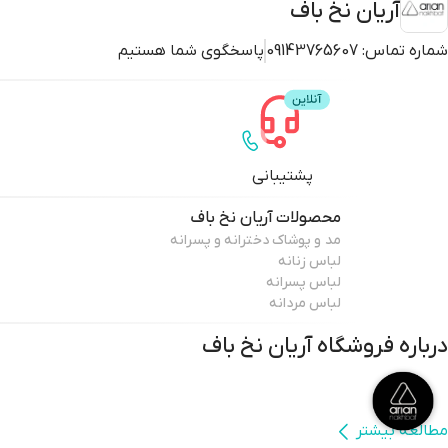
آریان نخ باف
شماره تماس:
09143765607
پاسخگوی شما هستیم
پشتیبانی
محصولات
آریان نخ باف
مد و پوشاک دخترانه و پسرانه
لباس زنانه
لباس پسرانه
لباس مردانه
درباره فروشگاه
آریان نخ باف
مطالعه بیشتر