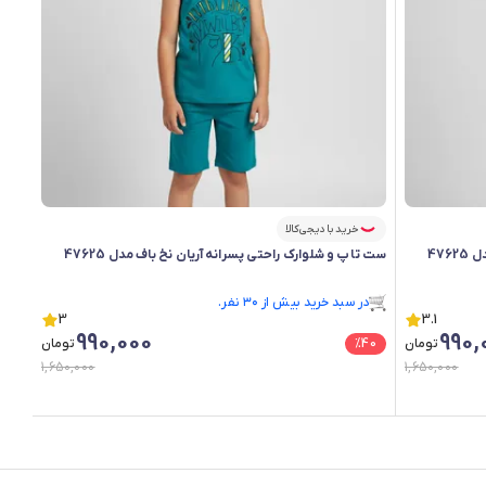
خرید با دیجی‌کالا
476
ست تاپ و شلوارک راحتی پسرانه آریان نخ باف مدل 47625
فقط ۳ عدد در انبار موجود است.
در سبد خرید بیش از ۳۰ نفر.
3.1
فقط ۳ عدد در انبار موجود است.
3
990,000
990,
تومان
40
%
تومان
1,650,000
1,650,000