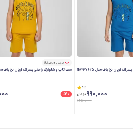
خرید با دیجی‌کالا
 آریان نخ باف مدل 47625*118
ست تاپ و شلوارک راحتی پسرانه آریان نخ باف مدل 25
4.2
000
990,000
تومان
40
%
1,650,000